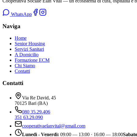
Cooperativa Sociale Elan Vital
— un ecosistema di cura, ospitalità e be
WhatsApp
Naviga
Home
Senior Housing
Servizi Sanitari
A Domicilio
Formazione ECM
Chi Siamo
Contatti
Contatti
Via Re David, 45
70125
Bari
(
BA
)
080 35.29.406
351 63.29.090
cooperativaelanvital@gmail.com
Lunedì - Venerdì
:
09:00 — 13:00 · 16:00 — 18:00
Sabato