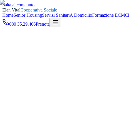
Salta al contenuto
Elan Vital
Cooperativa Sociale
Home
Senior Housing
Servizi Sanitari
A Domicilio
Formazione ECM
C
080 35.29.406
Prenota
Home
Giornate della Salute
Età biologica