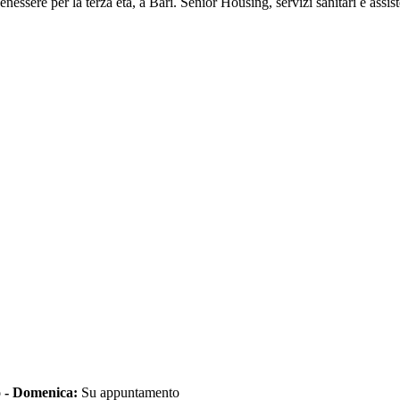
nessere per la terza età, a Bari. Senior Housing, servizi sanitari e assis
 - Domenica
:
Su appuntamento