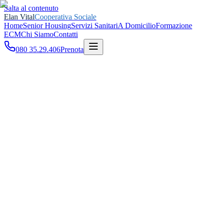
Salta al contenuto
Elan Vital
Cooperativa Sociale
Home
Senior Housing
Servizi Sanitari
A Domicilio
Formazione
ECM
Chi Siamo
Contatti
080 35.29.406
Prenota
Home
A Domicilio
Ovunque tu sia,
noi ci siamo
.
Operatori qualificati, percorsi personalizzati, continuità della cura —
direttamente a casa tua.