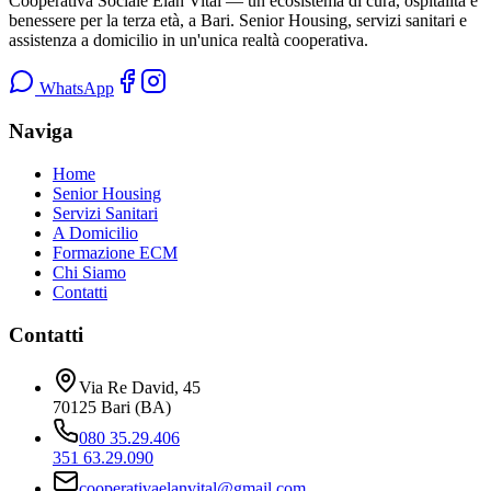
Cooperativa Sociale Elan Vital
— un ecosistema di cura, ospitalità e
benessere per la terza età, a Bari. Senior Housing, servizi sanitari e
assistenza a domicilio in un'unica realtà cooperativa.
WhatsApp
Naviga
Home
Senior Housing
Servizi Sanitari
A Domicilio
Formazione ECM
Chi Siamo
Contatti
Contatti
Via Re David, 45
70125
Bari
(
BA
)
080 35.29.406
351 63.29.090
cooperativaelanvital@gmail.com