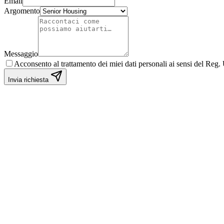
Email
Argomento
Messaggio
Acconsento al trattamento dei miei dati personali ai sensi del Reg.
Invia richiesta
Sant'Andrea
Sede operativa Elan Vital
Indirizzo
Via Re David, 45
70125
Bari
(
BA
)