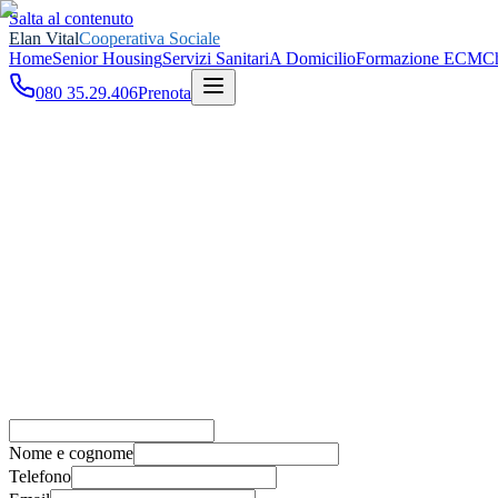
Salta al contenuto
Elan Vital
Cooperativa Sociale
Home
Senior Housing
Servizi Sanitari
A Domicilio
Formazione ECM
C
080 35.29.406
Prenota
Home
Contatti
Nome e cognome
Telefono