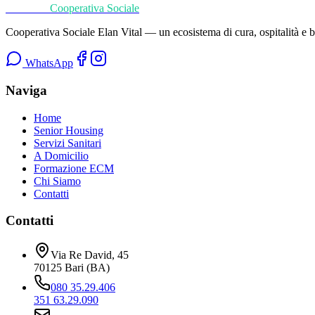
Elan Vital
Cooperativa Sociale
Cooperativa Sociale Elan Vital
— un ecosistema di cura, ospitalità e be
WhatsApp
Naviga
Home
Senior Housing
Servizi Sanitari
A Domicilio
Formazione ECM
Chi Siamo
Contatti
Contatti
Via Re David, 45
70125
Bari
(
BA
)
080 35.29.406
351 63.29.090