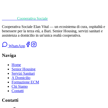
Chiamaci per capire quali screening sono più adatti a te in base a età,
abitudini e storia clinica.
Elan Vital
Cooperativa Sociale
Prenota una visita
080 35.29.406
Cooperativa Sociale Elan Vital
— un ecosistema di cura, ospitalità e
benessere per la terza età, a Bari. Senior Housing, servizi sanitari e
assistenza a domicilio in un'unica realtà cooperativa.
WhatsApp
Naviga
Home
Senior Housing
Servizi Sanitari
A Domicilio
Formazione ECM
Chi Siamo
Contatti
Contatti