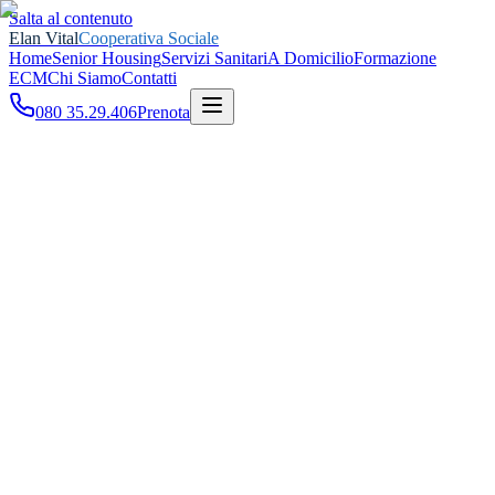
Salta al contenuto
Elan Vital
Cooperativa Sociale
Home
Senior Housing
Servizi Sanitari
A Domicilio
Formazione
ECM
Chi Siamo
Contatti
080 35.29.406
Prenota
Home
Giornate della Salute
Cardiovascolare