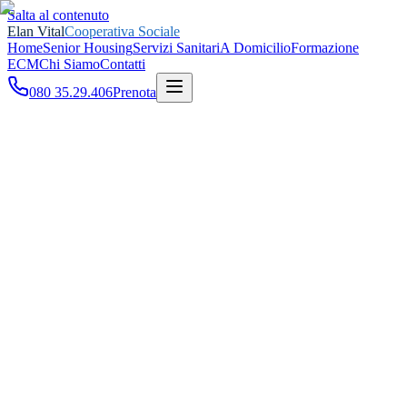
Salta al contenuto
Elan Vital
Cooperativa Sociale
Home
Senior Housing
Servizi Sanitari
A Domicilio
Formazione
ECM
Chi Siamo
Contatti
080 35.29.406
Prenota
Home
Giornate della Salute
Densitometria ossea