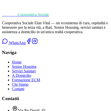
Chiamaci per capire quali screening sono più adatti a te in base a età,
abitudini e storia clinica.
Elan Vital
Cooperativa Sociale
Prenota una visita
080 35.29.406
Cooperativa Sociale Elan Vital
— un ecosistema di cura, ospitalità e
benessere per la terza età, a Bari. Senior Housing, servizi sanitari e
assistenza a domicilio in un'unica realtà cooperativa.
WhatsApp
Naviga
Home
Senior Housing
Servizi Sanitari
A Domicilio
Formazione ECM
Chi Siamo
Contatti
Contatti
Via Re David, 45